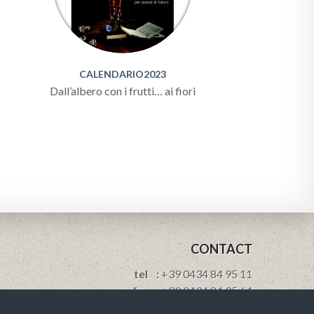
CALENDARIO2023
Dall’albero con i frutti… ai fiori
CONTACT
tel :
+39 0434 84 95 11
fax :
+39 0434 84 95 64
e-mail:
info@brovedanigroup.com