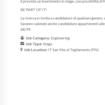
È previsto un inserimento in stage, con possibilità di 
BE PART OF IT!
La ricerca è rivolta a candidature di qualsiasi genere,
Saranno valutate anche candidature appartenenti alle c
68/99.
Job Category:
Engineering
Job Type:
Stage
Job Location:
IT San Vito al Tagliamento (PN)