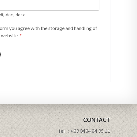
df, .doc, .docx
form you agree with the storage and handling of
s website.
*
CONTACT
tel :
+39 0434 84 95 11