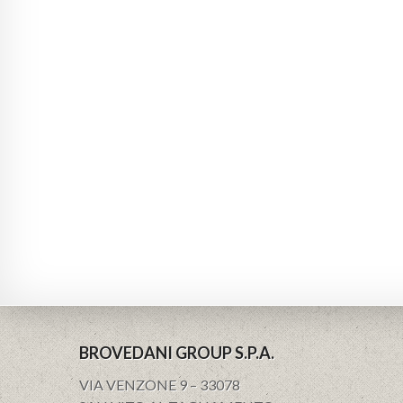
BROVEDANI GROUP S.P.A.
VIA VENZONE 9 – 33078