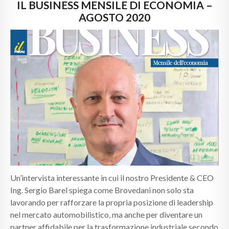
CALENDARI
IL BUSINESS MENSILE DI ECONOMIA –
AGOSTO 2020
NEWS
CONTATTI
Un’intervista interessante in cui il nostro Presidente & CEO
Ing. Sergio Barel spiega come Brovedani non solo sta
lavorando per rafforzare la propria posizione di leadership
nel mercato automobilistico, ma anche per diventare un
partner affidabile per la trasformazione industriale secondo