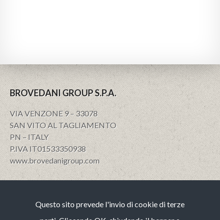
BROVEDANI GROUP S.P.A.
VIA VENZONE 9 – 33078
SAN VITO AL TAGLIAMENTO
PN – ITALY
P.IVA IT01533350938
www.brovedanigroup.com
Privacy e policy
Questo sito prevede l'invio di cookie di terze
Note Legali
Cookies