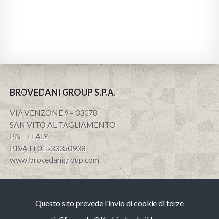
BROVEDANI GROUP S.P.A.
VIA VENZONE 9 – 33078
SAN VITO AL TAGLIAMENTO
PN – ITALY
P.IVA IT01533350938
www.brovedanigroup.com
Privacy e policy
Questo sito prevede l'invio di cookie di terze
Note Legali
Cookies