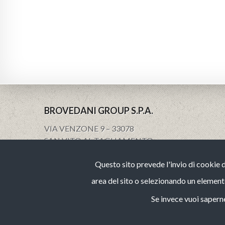
BROVEDANI GROUP S.P.A.
VIA VENZONE 9 – 33078
SAN VITO AL TAGLIAMENTO
PN – ITALY
Questo sito prevede l'invio di cookie 
P.IVA IT01533350938
www.brovedanigroup.com
area del sito o selezionando un element
Se invece vuoi saperne 