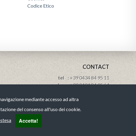
Codice Etico
CONTACT
tel :
+39 0434 84 95 11
fax :
+39 0434 84 95 64
e-mail:
info@brovedanigroup.com
a navigazione mediante accesso ad altra
linkedin
tazione del consenso all'uso dei cookie.
Accetta!
estesa