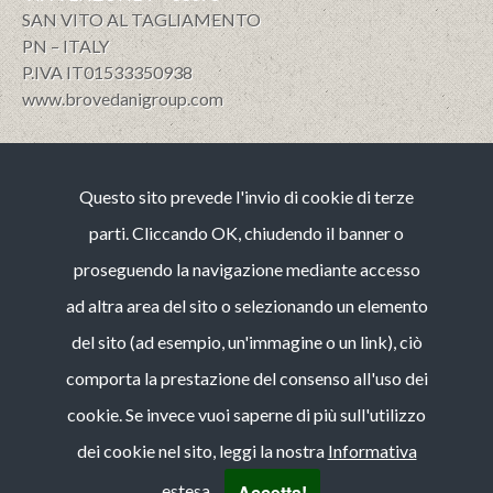
SAN VITO AL TAGLIAMENTO
PN – ITALY
P.IVA IT01533350938
www.brovedanigroup.com
Privacy e policy
Questo sito prevede l'invio di cookie di terze
Note Legali
Cookies
parti. Cliccando OK, chiudendo il banner o
Codice etico
proseguendo la navigazione mediante accesso
Whistleblowing (guida operativa)
ad altra area del sito o selezionando un elemento
Bilancio di Sostenibilità
del sito (ad esempio, un'immagine o un link), ciò
CONTACT
comporta la prestazione del consenso all'uso dei
tel :
+39 0434 84 95 11
cookie. Se invece vuoi saperne di più sull'utilizzo
fax :
+39 0434 84 95 64
dei cookie nel sito, leggi la nostra
Informativa
e-mail:
info@brovedanigroup.com
linkedin
Accetta!
estesa