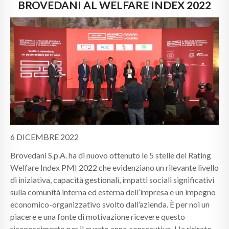
CALENDARI
BROVEDANI AL WELFARE INDEX 2022
NEWS
CONTATTI
6 DICEMBRE 2022
Brovedani S.p.A. ha di nuovo ottenuto le 5 stelle del Rating
Welfare Index PMI 2022 che evidenziano un rilevante livello
di iniziativa, capacità gestionali, impatti sociali significativi
sulla comunità interna ed esterna dell’impresa e un impegno
economico-organizzativo svolto dall’azienda. È per noi un
piacere e una fonte di motivazione ricevere questo
riconoscimento per il quarto anno consecutivo. Ha ritirato