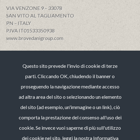
VIA VENZONE 9 – 33078
SAN VITO AL TAGLIAMENTO
PN – ITALY
P.IVA IT01533350938
www.brovedanigroup.com
Privacy e policy
Questo sito prevede l'invio di cookie di terze
Note Legali
Cookies
parti. Cliccando OK, chiudendo il banner o
Codice etico
proseguendo la navigazione mediante accesso
Whistleblowing (guida operativa)
ad altra area del sito o selezionando un elemento
Bilancio di Sostenibilità
del sito (ad esempio, un'immagine o un link), ciò
CONTACT
comporta la prestazione del consenso all'uso dei
tel :
+39 0434 84 95 11
cookie. Se invece vuoi saperne di più sull'utilizzo
fax :
+39 0434 84 95 64
dei cookie nel sito, leggi la nostra
Informativa
e-mail:
info@brovedanigroup.com