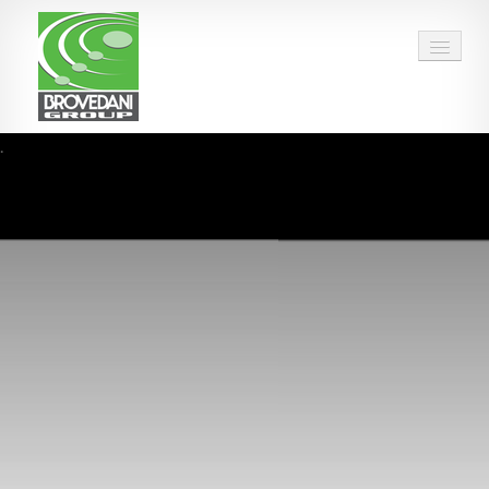
.
HOME
OUR GROUP
PEOPLE
FACTS & FIGURES
QUALITY
OPPORTUNITIES
CALENDAR