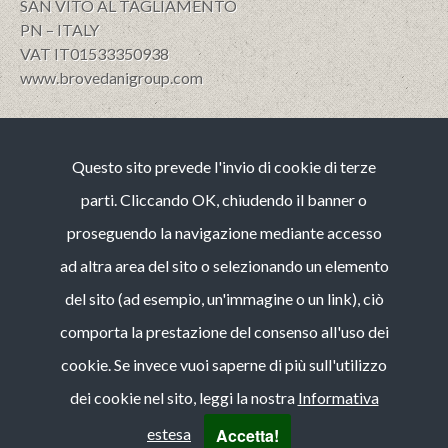
SAN VITO AL TAGLIAMENTO
PN – ITALY
VAT IT01533350938
www.brovedanigroup.com
Privacy e policy
Questo sito prevede l'invio di cookie di terze
Note Legali
Cookies
parti. Cliccando OK, chiudendo il banner o
Codice etico
proseguendo la navigazione mediante accesso
Whistleblowing (guida operativa)
ad altra area del sito o selezionando un elemento
Bilancio di Sostenibilità
del sito (ad esempio, un'immagine o un link), ciò
CONTACT
comporta la prestazione del consenso all'uso dei
phone :
+39 0434 84 95 11
cookie. Se invece vuoi saperne di più sull'utilizzo
fax :
+39 0434 84 95 64
dei cookie nel sito, leggi la nostra
Informativa
e-mail:
info@brovedanigroup.com
linkedin
Accetta!
estesa