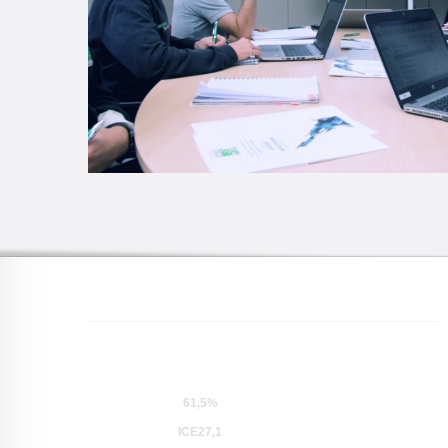
61,5%
ICE27,1