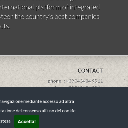
ternational platform of integrated
 steer the country’s best companies
cts.
CONTACT
phone :
+39 0434 84 95 11
fax :
+39 0434 84 95 64
e-mail:
info@brovedanigroup.com
a navigazione mediante accesso ad altra
linkedin
tazione del consenso all'uso dei cookie.
Accetta!
estesa