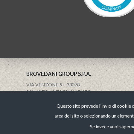
BROVEDANI GROUP S.P.A.
VIA VENZONE 9 – 33078
SAN VITO AL TAGLIAMENTO
PN – ITALY
Questo sito prevede l'invio di cookie 
VAT IT01533350938
www.brovedanigroup.com
area del sito o selezionando un element
Se invece vuoi saperne 